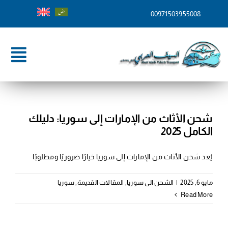
Ski
00971503955008
t
conten
ggle
tion
الرئيسية
من نحن
شحن الأثاث من الإمارات إلى سوريا: دليلك
الكامل 2025
خدماتنا
يُعد شحن الأثاث من الإمارات إلى سوريا خيارًا ضروريًا ومطلوبًا
وجهات الشحن
مايو 6, 2025
|
الشحن الى سوريا
,
المقالات القديمة
,
سوريا
المدونة
Read More
تواصل معنا