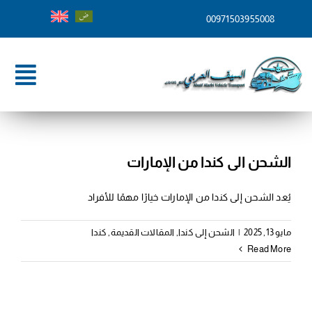
Ski
00971503955008
t
conten
ggle
tion
الرئيسية
من نحن
الشحن الى كندا من الإمارات
خدماتنا
يُعد الشحن إلى كندا من الإمارات خيارًا مهمًا للأفراد
وجهات الشحن
مايو 13, 2025
|
الشحن إلى كندا
,
المقالات القديمة
,
كندا
Read More
المدونة
تواصل معنا