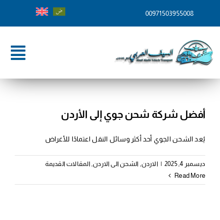
Ski
00971503955008
t
conten
ggle
tion
الرئيسية
من نحن
أفضل شركة شحن جوي إلى الأردن
خدماتنا
يُعد الشحن الجوي أحد أكثر وسائل النقل اعتمادًا للأغراض
وجهات الشحن
ديسمبر 4, 2025
|
الاردن
,
الشحن الى الاردن
,
المقالات القديمة
Read More
المدونة
تواصل معنا