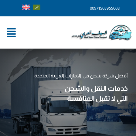
Ski
00971503955008
t
conten
ggle
tion
الرئيسية
من نحن
أفضل شركة شحن في الامارات العربية المتحدة
خدماتنا
خدمات النقل والشحن
التي لا تقبل المنافسة
وجهات الشحن
المدونة
تواصل معنا