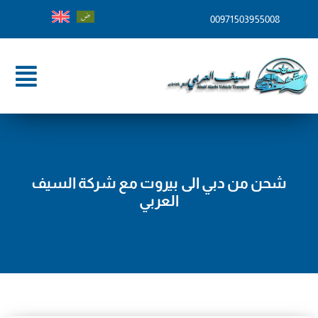
Ski
00971503955008
t
conten
ggle
tion
الرئيسية
من نحن
شحن من دبي الى بيروت مع شركة السيف
خدماتنا
العربي
وجهات الشحن
المدونة
تواصل معنا