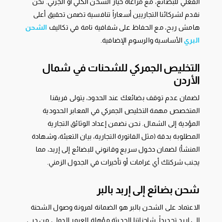
الفعلي للبضائع، مع مراعاة خيار الشحن الكلي أو الجزئي. نحن
نقدم لشركائنا التجاريين أسعاراً تنافسية تضمن تحقيق أعلى
هامش ربح، مع الحفاظ على شفافية تامة في تكاليف
الشحن
البري
الأساسية والرسوم الإضافية.
التخليص الجمركي للشحنات في شمال
الأردن
لضمان عدم توقف بضائعك عند الحدود، يتولى فريقنا
المتخصص مهمة التخليص الجمركي في المعابر الحدودية
المؤدية إلى الشمال. نحن نضمن إعداد الوثائق التجارية
المطلوبة بدقة (مثل الفاتورة التجارية، بيان التعبئة، وشهادة
المنشأ) لضمان دخول سريع وقانوني للبضائع إلى إربد، مما
يجنب شركتك أي غرامات أو تأخيرات في الجدول الزمني.
شحن بضائع إلى إربد بالبر
الاعتماد على الشحن بالبر هو الضمانة لمرونة وصول الشحنة
إلى إربد تحديداً. شاحناتنا الحديثة مؤهلة للعبور الدولي من دبي