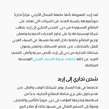
تُعد إربد، المعروفة بأنها عاصمة الشمال الأردني، مركزاً تجارياً
حيوياً ووجهة رئيسية للعديد من الشركات التي تعتمد على
البضائع المستوردة من دبي. الشحن التجاري إلى إربد يتطلب
شركة لوجستية قادرة على تجاوز التحديات الحدودية وضمان
توزيع البضائع بكفاءة داخل المدينة نفسها. في السيف العربي
للنقل بالشاحنات، نحن نختصر المسافات ونضمن وصول
شحناتك التجارية من دبي إلى إربد بأقصى سرعة وأمان. اكتشف
المزيد عن كافة
خدمات شركة السيف العربي
اللوجستية
المتكاملة.
شحن تجاري إلى إربد
تخصصنا في هذا المسار يوفر لشركتك الوقت والمال. نحن
نقدم حلول نقل بري شاملة للبضائع التجارية، بدءاً من
استلامها وتخزينها المؤقت في دبي، مروراً بالتأمين والتحميل،
وصولاً إلى التسليم النهائي في مستودعاتك أو متاجر البيع