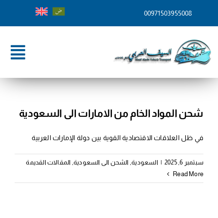
Ski
00971503955008
t
conten
ggle
tion
الرئيسية
من نحن
شحن المواد الخام من الامارات الى السعودية
خدماتنا
في ظل العلاقات الاقتصادية القوية بين دولة الإمارات العربية
وجهات الشحن
سبتمبر 6, 2025
|
السعودية
,
الشحن الى السعودية
,
المقالات القديمة
Read More
المدونة
تواصل معنا