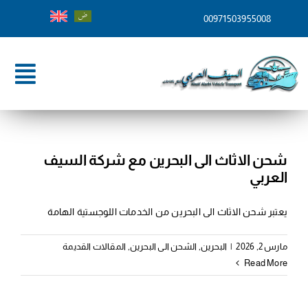
Ski
00971503955008
t
conten
ggle
tion
الرئيسية
من نحن
شحن الاثاث الى البحرين مع شركة السيف
العربي
خدماتنا
يعتبر شحن الاثاث الى البحرين من الخدمات اللوجستية الهامة
وجهات الشحن
مارس 2, 2026
|
البحرين
,
الشحن الى البحرين
,
المقالات القديمة
المدونة
Read More
تواصل معنا