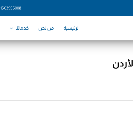
71503955008
الرئيسية
من نحن
خدماتنا
و
لأردن