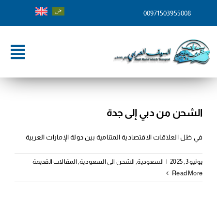
Ski
00971503955008
t
conten
ggle
tion
الرئيسية
من نحن
الشحن من دبي إلى جدة
خدماتنا
في ظل العلاقات الاقتصادية المتنامية بين دولة الإمارات العربية
وجهات الشحن
يونيو 3, 2025
|
السعودية
,
الشحن الى السعودية
,
المقالات القديمة
Read More
المدونة
تواصل معنا