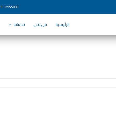
71503955008
الرئيسية
من نحن
خدماتنا
و