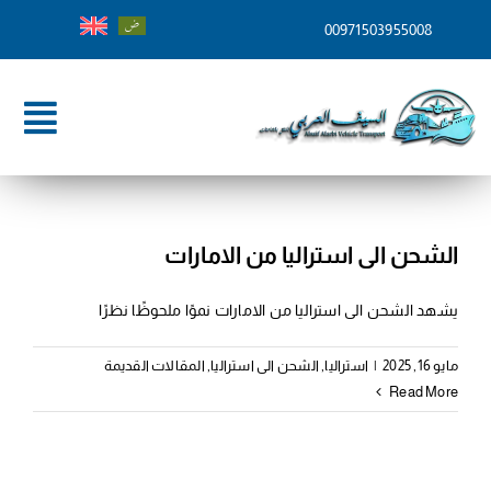
Ski
00971503955008
t
conten
ggle
tion
الرئيسية
من نحن
الشحن الى استراليا من الامارات
خدماتنا
يشهد الشحن الى استراليا من الامارات نموًا ملحوظًا نظرًا
وجهات الشحن
مايو 16, 2025
|
استراليا
,
الشحن الى استراليا
,
المقالات القديمة
Read More
المدونة
تواصل معنا