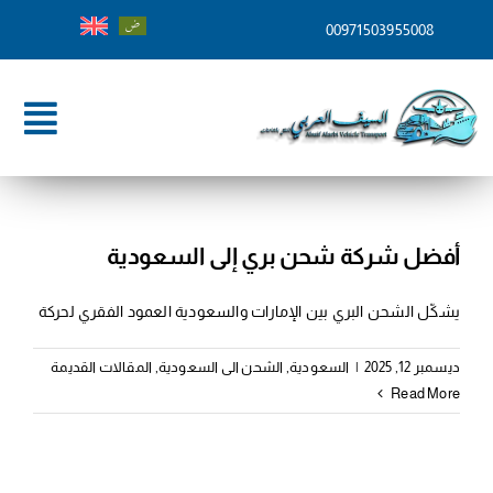
Ski
00971503955008
t
conten
ggle
tion
الرئيسية
من نحن
أفضل شركة شحن بري إلى السعودية
خدماتنا
يشكّل الشحن البري بين الإمارات والسعودية العمود الفقري لحركة
وجهات الشحن
ديسمبر 12, 2025
|
السعودية
,
الشحن الى السعودية
,
المقالات القديمة
Read More
المدونة
تواصل معنا