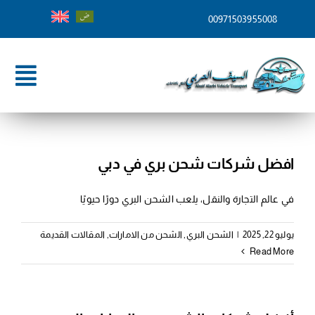
Ski
00971503955008
t
conten
ggle
tion
الرئيسية
من نحن
افضل شركات شحن بري في دبي
خدماتنا
في عالم التجارة والنقل، يلعب الشحن البري دورًا حيويًا
وجهات الشحن
يوليو 22, 2025
|
الشحن البري
,
الشحن من الامارات
,
المقالات القديمة
Read More
المدونة
تواصل معنا