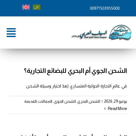
Ski
00971503955008
t
conten
ggle
tion
الرئيسية
من نحن
الشحن الجوي أم البحري للبضائع التجارية؟
خدماتنا
في عالم التجارة الدولية المتسارع، يُعدّ اختيار وسيلة الشحن
وجهات الشحن
يونيو 29, 2026
|
الشحن البحري
,
الشحن الجوي
,
المقالات القديمة
Read More
المدونة
تواصل معنا