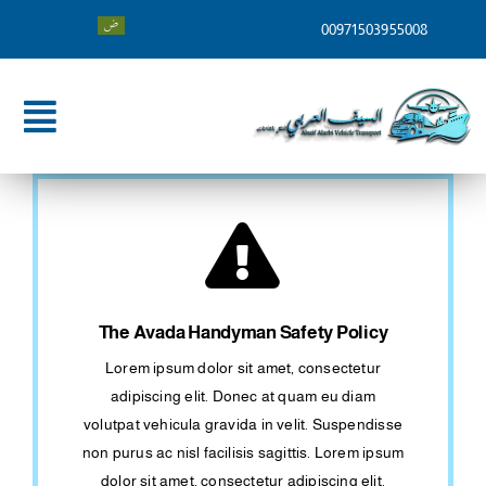
Ski
00971503955008
t
conten
ggle
tion
الرئيسية
من نحن
خدماتنا
The Avada Handyman Safety Policy
وجهات الشحن
Lorem ipsum dolor sit amet, consectetur
adipiscing elit. Donec at quam eu diam
المدونة
volutpat vehicula gravida in velit. Suspendisse
non purus ac nisl facilisis sagittis. Lorem ipsum
تواصل معنا
dolor sit amet, consectetur adipiscing elit.