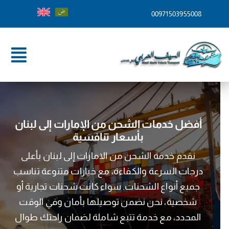
Ski
00971503955008
t
conten
ggle
tion
الرئيسية
من نحن
أفضل خدمات الشحن من الإمارات إلى لبنان
بأسعار تنافسية
خدماتنا
نقدم خدمة الشحن من الامارات إلى لبنان بأعلى
وجهات الشحن
درجات السرعة والكفاءة، مع خيارات متنوعة تناسب
جميع أنواع الشحنات. سواء كانت شحنات تجارية أو
المدونة
شخصية، نحن نضمن توصيلها بأمان وفي الوقت
المحدد، مع خدمة تتبع شاملة لضمان راحتك طوال
تواصل معنا