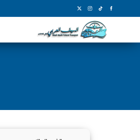
Ski
t
conten