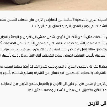
سيف العربي بالتغطية الشاملة بين الامارات والأردن فان خدمات الشحن تشمل ج
شحنات في جميع المدن الأردنية (عمان، إربد، الزرقاء…).
الشحنات مثل شحن أثاث الى الأردن، شحن عفش الى الأردن او البضائع التجاري
ان الشحنة فتقدم الشركة خدمات تغليف احترافية تحمي الشحنات من الصدمات أو ا
كة خيارًا مثاليًا لنقل الأغراض الحساسة وكل ذلك يكون عبر شاحنات مجهزة با
 المجهزة بأحدث التقنيات لضمان حماية الشحنات أثناء النقل، وكل ذلك بأسعار 
قتصاديًا مقارنة بالشحن الجوي أو البحري حيث تُقدم الشركة أيضا خطط تسعير مر
لشركات والعملاء المنتظمين. مع ضمان من الشركة بتسليم شحنتك بأسرع وق
 لأردن او شحن من أبو ظبي الى الأردن او بالمجمل شحن للأردن من الامارات 
معنا الآن للحصول على أفضل الأسعار وخدمة لا مثيل لها
لى الأردن