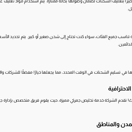
كبيرًا بتغليف الشحنات لضمان وصولها بحالة ممتازة. يتم استخدام مواد تغليف ع
ل.
تناسب جميع الفئات، سواء كنت تحتاج إلى شحن صغير أو كبير. يتم تحديد الأسعار
دائمين.
في تسليم الشحنات في الوقت المحدد، مما يجعلها خيارًا مفضلًا للشركات والأ
لاحترافية
رك! تقدم الشركة خدمة تخليص جمركي مميزة، حيث يقوم فريق متخصص بإدارة جمي
مدن والمناطق