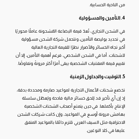
من الناحية الحسابية.
4. التأمين والمسؤولية
في الشحن التجاري، تُعدّ قيمة البضاعة المُشحونة عاملًا محوريًا
في تحديد بوليصة التأمين، وتتحمل شركة الشحن مسؤولية
أكبر تجاه الخسائر والأضرار نظرًا للقيمة التجارية العالية
للشحنات. أما في الشحن الشخصي، فرغم أهمية التأمين، إلا أن
تقييم قيمة المقتنيات الشخصية يبقى أمرًا أكثر مرونةً وتفاوضًا.
5. التوقيت والجداول الزمنية
تخضع شحنات الأعمال التجارية لمواعيد صارمة ومحددة بدقة،
إذ إن أي تأخير قد يُلحق خسائر مالية فادحة ويُعطّل سلسلة
الإنتاج بأكملها. في حين يتمتع أصحاب الشحنات الشخصية
بهامش مرونة أوسع في المواعيد، وإن كانت شركات الشحن
الاحترافية مثل السيف العربي تلتزم دائمًا بالمواعيد المتفق
عليها في كلا النوعَين.