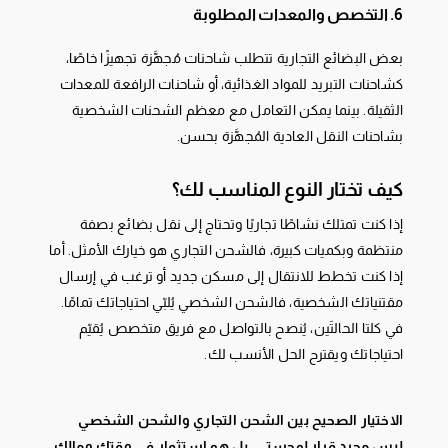
6. التخصص والمعدات المطلوبة
بعض البضائع التجارية تتطلب شاحنات مُجهَّزة تجهيزًا خاصًا،
كشاحنات التبريد للمواد الغذائية، أو شاحنات الرافعة للمعدات
الثقيلة. بينما يمكن التعامل مع معظم الشحنات الشخصية
بشاحنات النقل العادية المُجهَّزة بحسن.
كيف تختار النوع المناسب لك؟
إذا كنت تمتلك نشاطًا تجاريًا وتحتاج إلى نقل بضائع بصفة
منتظمة وبكميات كبيرة، فالشحن التجاري هو خيارك الأمثل. أما
إذا كنت تخطط للانتقال إلى مسكن جديد أو ترغب في إرسال
مقتنياتك الشخصية، فالشحن الشخصي يُلبّي احتياجاتك تمامًا.
في كلتا الحالتَين، يُنصح بالتواصل مع فريق متخصص يُقيّم
احتياجاتك ويقترح الحل الأنسب لك.
الاختيار الصحيح بين الشحن التجاري والشحن الشخصي
ليس مجرد قرار لوجستي، بل هو استثمار في وقتك ومالك