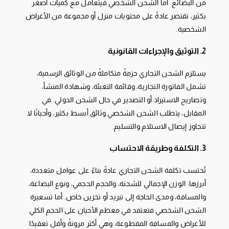
من البضائع. أما الشحن الشخصي فيتعامل مع كميات أصغر
بكثير، تقتصر عادةً على محتويات منزل أو مجموعة من الأغراض
الشخصية.
2. التوثيق والإجراءات القانونية
يستلزم الشحن التجاري حزمةً متكاملةً من الوثائق الرسمية،
تشمل الفاتورة التجارية، وقائمة التعبئة، وشهادة المنشأ،
وتصاريح الاستيراد أو التصدير في حال الشحن الدولي. في
المقابل، يتطلب الشحن الشخصي وثائق أبسط بكثير، وأحيانًا لا
تتجاوز إيصال الاستلام والتسليم.
3. التكلفة وطريقة الاحتساب
تُحتسب تكلفة الشحن التجاري عادةً بناءً على عوامل متعددة،
أبرزها: الوزن الإجمالي للشحنة، والحجم الحجمي، ونوع البضاعة،
والمسافة، ومدى الحاجة إلى تبريد أو تخزين خاص. أما تسعيرة
الشحن الشخصي فتعتمد في معظم الأحيان على الحجم الكلي
للأغراض والمسافة المقطوعة، وهي أكثر مرونةً وأقل تعقيدًا