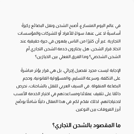
في عالم اليوم المتسارع، أصبح الشحن ونقل البضائع ركيزةً
أساسيةً لا غنى عنها، سواءً للأفراد أو للشركات والمؤسسات
التجارية. غير أن كثيرًا من الناس يقعون في حيرة حقيقية عند
اتخاذ قرار الشحن: هل يختارون خدمة الشحن التجاري أم
الشحن الشخصي؟ وما الفرق الفعلي بين الخيارَين؟
الإجابة ليست مجرد تفصيل إجرائي، بل هي قرار يؤثر مباشرةً
على التكلفة، وسرعة التسليم، والمسؤولية القانونية، وحجم
البضاعة المنقولة. في السيف العربي للنقل بالشاحنات، نحرص
دائمًا على تثقيف عملائنا ومساعدتهم في اختيار الخدمة الأنسب
لاحتياجاتهم، لذلك نقدّم لكم في هذا المقال دليلًا شاملًا يوضّح
أبرز الفروقات بين النوعَين.
ما المقصود بالشحن التجاري؟