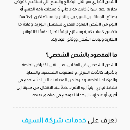
الشحن التجاري هو نقل البضائع والسلع التي تُستخدم لأغراض
تجارية بحتة، سواءً كانت مواد خام، أو منتجات تامة الصنع، أو
بضائع بالجملة بين الموردين والتجار والمستهلكين. يُعدّ هذا
النوع من الشحن العمود الفقري لسلاسل التوريد، وعادةً ما
يتضمن كميات كبيرة ويستلزم توثيقًا تجاريًا دقيقًا كالفواتير
التجارية وبيانات الشحن ووثائق الجمارك.
ما المقصود بالشحن الشخصي؟
الشحن الشخصي، في المقابل، يعني نقل الأغراض الخاصة
بالأفراد، كالأثاث المنزلي، والمقتنيات الشخصية، والهدايا،
والمركبات الخاصة، وغيرها من المتعلقات التي لا تُستخدم في
نشاط تجاري. يلجأ إليه الأفراد عادةً عند الانتقال من مدينة إلى
أخرى، أو عند إرسال هدايا لذويهم في مناطق بعيدة.
تعرف على
خدمات شركة السيف