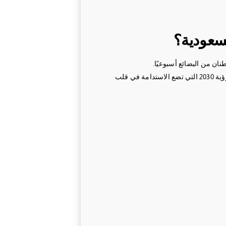
لسعودية؟
نان من البضائع أسبوعيًا.
وتتطلب هذه الحركة الكثيفة خططًا ذكية لتقليل البصمة الكربونية، وضمان الحفاظ على البيئة، خاصة مع التزام البلدين برؤية 2030 التي تضع الاستدامة في قلب