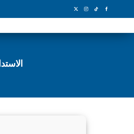
Ski
t
conten
الاستد