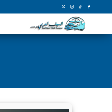
Ski
t
conten