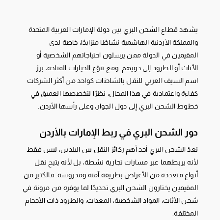
يشهد قطاع الشحن البري بين دولة الإمارات العربية المتحدة
والمملكة الأردنية الهاشمية نشاطًا متزايدًا، خاصة لدى
المقيمين في الدولة ممن يرسلون احتياجاتهم الشخصية أو
الأثاث أو الطرود إلى ذويهم. ومع تنوّع الخيارات المتاحة، برز
اسم السيف العربي للنقل بالشاحنات كواحد من أكثر الشركات
كفاءة واعتمادية في هذا المجال، نظرًا لتخصصها العميق في
خطوط الشحن البري إلى دول الجوار، وعلى رأسها الأردن.
دور الشحن البري في ربط الإمارات بالأردن
يُعدّ الشحن البري أحد أهم ركائز النقل بين البلدين، ليس فقط
لأنه يربطهما عبر مسارات تجارية نشطة، بل لأنه يتيح نقل
أنواع متعددة من الأغراض بطريقة آمنة ومدروسة. فالكثير من
المقيمين يختارون الشحن البري تحديدًا لما يوفره من مرونة في
شحن الأثاث، المواد الشخصية، المعدات، والطرود ذات الأحجام
المختلفة.