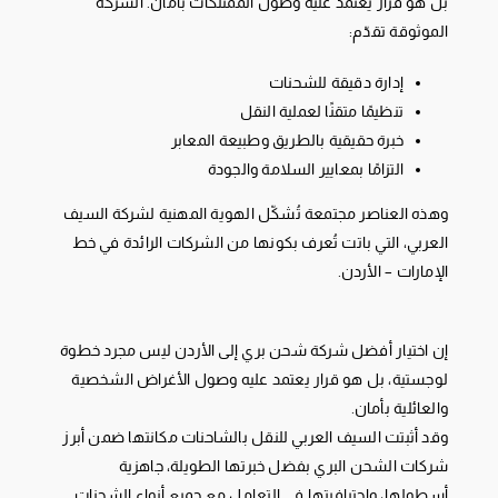
بل هو قرار يعتمد عليه وصول الممتلكات بأمان. الشركة
الموثوقة تقدّم:
إدارة دقيقة للشحنات
تنظيمًا متقنًا لعملية النقل
خبرة حقيقية بالطريق وطبيعة المعابر
التزامًا بمعايير السلامة والجودة
وهذه العناصر مجتمعة تُشكّل الهوية المهنية لشركة السيف
العربي، التي باتت تُعرف بكونها من الشركات الرائدة في خط
الإمارات – الأردن.
إن اختيار أفضل شركة شحن بري إلى الأردن ليس مجرد خطوة
لوجستية، بل هو قرار يعتمد عليه وصول الأغراض الشخصية
والعائلية بأمان.
وقد أثبتت السيف العربي للنقل بالشاحنات مكانتها ضمن أبرز
شركات الشحن البري بفضل خبرتها الطويلة، جاهزية
أسطولها، واحترافيتها في التعامل مع جميع أنواع الشحنات.