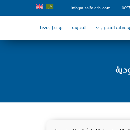
info@alsaifalarbi.com
009
جهات الشحن
المدونة
تواصل معنا
دية