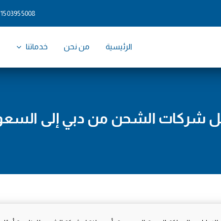
71503955008
الرئيسية
من نحن
خدماتنا
و
 شركات الشحن من دبي إلى السعو