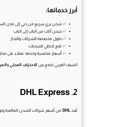
أبرز خدماتها:
✅ شحن بري سريع من دبي إلى مدن السعودي
✅ شحن أثاث من الباب إلى الباب
✅ حلول مخصصة للشركات والتجار
✅ تتبع لحظي للشحنات
✅ أسعار منافسة وخدمة عملاء على مدار
السيف العربي تجمع بين
الاحتراف المحلي
و
المر
2. DHL Express
تُعد
DHL
من أشهر شركات الشحن العالمية وتوفر خدماتها في أكثر من 220 دولة. تقدم DHL حلو